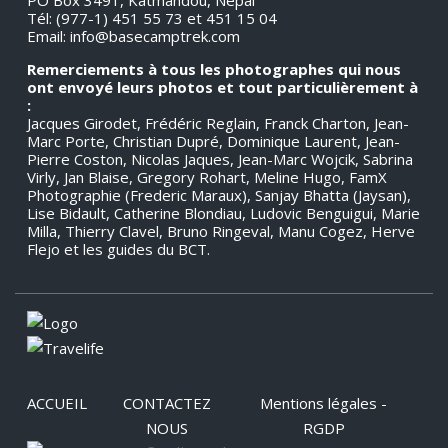
PO Box 3491, Katmandou, Népal
Tél: (977-1) 451 55 73 et 451 15 04
Email:
info@basecamptrek.com
Remerciements à tous les photographes qui nous
ont envoyé leurs photos et tout particulièrement à
:
Jacques Girodet, Frédéric Reglain, Franck Charton, Jean-
Marc Porte, Christian Dupré, Dominique Laurent, Jean-
Pierre Coston, Nicolas Jaques, Jean-Marc Wojcik, Sabrina
Virly, Jan Blaise, Gregory Rohart, Meline Hugo, FamX
Photographie (Frederic Maraux), Sanjay Bhatta (Jaysan),
Lise Bidault, Catherine Blondiau, Ludovic Benguigui, Marie
Milla, Thierry Clavel, Bruno Ringeval, Manu Cogez, Herve
Flejo et les guides du BCT.
ACCUEIL
CONTACTEZ
Mentions légales -
NOUS
RGDP