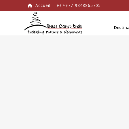
Accueil
+977-9848865705
Destin