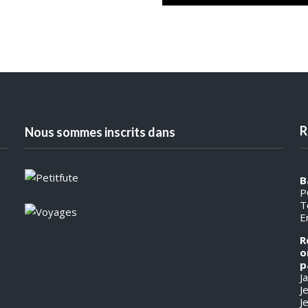
R
Nous sommes inscrits dans
B
P
T
E
R
o
p
J
J
J