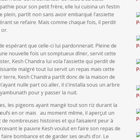
athie pour son petit frère, elle lui cuisina un festin
e plein, partît non sans avoir embarqué l’assiette
rant se refaire. Mais comme chaque fois, il perdit
 or.
e espérant que celle-ci lui pardonnerait. Pleine de
 une nouvelle fois un somptueux dîner, servit cette
ster, Kesh Chandra lui vola l’assiette qui perdit de
ssante malgré tout lui servit un repas mais cette
r terre, Kesh Chandra partît donc de la maison de
yant nulle part où aller, il s’installa sous un arbre
yambunath pour y passer la nuit.
des, les pigeons ayant mangé tout son riz durant la
es œufs en or mais au moment même, il aperçut un
 de nombreuses histoires et qui faisaient peur à
evant le pauvre Kesh voulut en faire son repas de
re faire bombance et de garder ses œufs d’or. Le