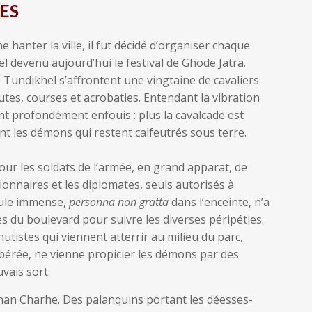
ES
anter la ville, il fut décidé d’organiser chaque
 devenu aujourd’hui le festival de Ghode Jatra.
 Tundikhel s’affrontent une vingtaine de cavaliers
outes, courses et acrobaties. Entendant la vibration
t profondément enfouis : plus la cavalcade est
nt les démons qui restent calfeutrés sous terre.
pour les soldats de l’armée, en grand apparat, de
ionnaires et les diplomates, seuls autorisés à
foule immense,
personna non gratta
dans l’enceinte, n’a
es du boulevard pour suivre les diverses péripéties.
utistes qui viennent atterrir au milieu du parc,
 libérée, ne vienne propicier les démons par des
vais sort.
Pahan Charhe. Des palanquins portant les déesses-