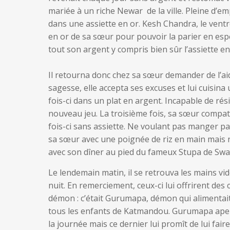
mariée à un riche Newar de la ville. Pleine d’emp
dans une assiette en or. Kesh Chandra, le ventr
en or de sa sœur pour pouvoir la parier en espé
tout son argent y compris bien sûr l’assiette en
Il retourna donc chez sa sœur demander de l’aid
sagesse, elle accepta ses excuses et lui cuisina
fois-ci dans un plat en argent. Incapable de rési
nouveau jeu. La troisième fois, sa sœur compati
fois-ci sans assiette. Ne voulant pas manger pa
sa sœur avec une poignée de riz en main mais n’a
avec son dîner au pied du fameux Stupa de Swa
Le lendemain matin, il se retrouva les mains vi
nuit. En remerciement, ceux-ci lui offrirent d
démon : c’était Gurumapa, démon qui alimentait
tous les enfants de Katmandou. Gurumapa aperc
la journée mais ce dernier lui promît de lui fai