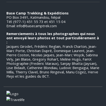
Base Camp Trekking & Expéditions
PO Box 3491, Katmandou, Népal
Tél: (977-1) 451 55 73 et 451 15 04
Email:
info@basecamptrek.com
Remerciements à tous les photographes qui nous
ont envoyé leurs photos et tout particulièrement à
:
Jacques Girodet, Frédéric Reglain, Franck Charton, Jean-
Marc Porte, Christian Dupré, Dominique Laurent, Jean-
Pierre Coston, Nicolas Jaques, Jean-Marc Wojcik, Sabrina
Virly, Jan Blaise, Gregory Rohart, Meline Hugo, FamX
Photographie (Frederic Maraux), Sanjay Bhatta (Jaysan),
Lise Bidault, Catherine Blondiau, Ludovic Benguigui, Marie
Milla, Thierry Clavel, Bruno Ringeval, Manu Cogez, Herve
Flejo et les guides du BCT.