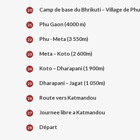
Camp de base du Bhrikuti – Village de Ph
20
Phu Gaon (4000 m)
21
Phu - Meta (3 550m)
22
Meta – Koto (2 600m)
23
Koto – Dharapani (1 900m)
24
Dharapani – Jagat (1 050m)
25
Route vers Katmandou
26
Journee libre a Katmandou
27
Départ
28