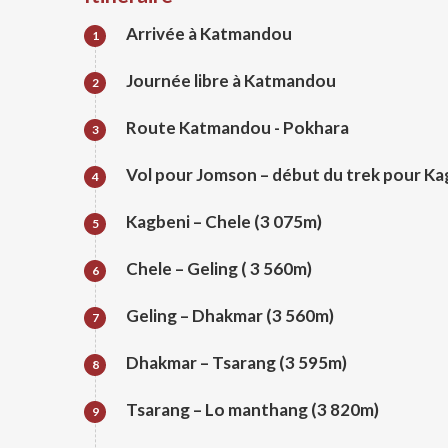
Arrivée à Katmandou
1
Journée libre à Katmandou
2
Route Katmandou - Pokhara
3
Vol pour Jomson – début du trek pour Ka
4
Kagbeni – Chele (3 075m)
5
Chele – Geling ( 3 560m)
6
Geling – Dhakmar (3 560m)
7
Dhakmar – Tsarang (3 595m)
8
Tsarang – Lo manthang (3 820m)
9