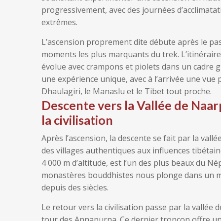
progressivement, avec des journées d’acclimatati
extrêmes.
L’ascension proprement dite débute après le pas
moments les plus marquants du trek. L’itinéraire
évolue avec crampons et piolets dans un cadre gr
une expérience unique, avec à l’arrivée une vue
Dhaulagiri, le Manaslu et le Tibet tout proche.
Descente vers la Vallée de Naa
la civilisation
Après l’ascension, la descente se fait par la vall
des villages authentiques aux influences tibéta
4 000 m d’altitude, est l’un des plus beaux du Né
monastères bouddhistes nous plonge dans un mon
depuis des siècles.
Le retour vers la civilisation passe par la vallée
tour des Annapurna. Ce dernier tronçon offre un