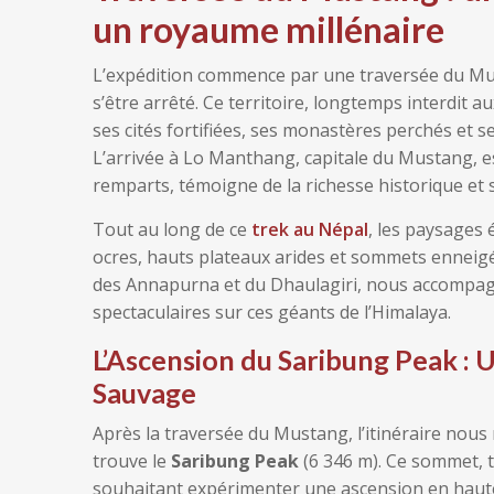
un royaume millénaire
L’expédition commence par une traversée du Mu
s’être arrêté. Ce territoire, longtemps interdit a
ses cités fortifiées, ses monastères perchés et 
L’arrivée à Lo Manthang, capitale du Mustang, est
remparts, témoigne de la richesse historique et sp
Tout au long de ce
trek au Népal
, les paysages 
ocres, hauts plateaux arides et sommets enneigés.
des Annapurna et du Dhaulagiri, nous accompagn
spectaculaires sur ces géants de l’Himalaya.
L’Ascension du Saribung Peak : 
Sauvage
Après la traversée du Mustang, l’itinéraire nou
trouve le
Saribung Peak
(6 346 m). Ce sommet, t
souhaitant expérimenter une ascension en haute a