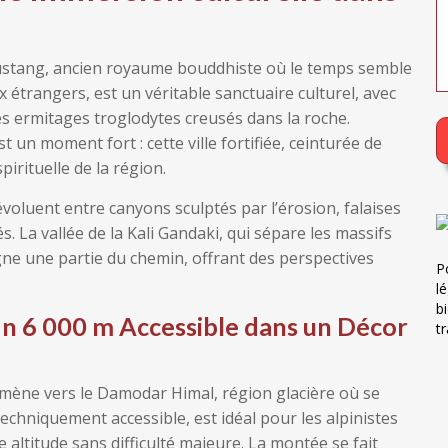
stang, ancien royaume bouddhiste où le temps semble
ux étrangers, est un véritable sanctuaire culturel, avec
ses ermitages troglodytes creusés dans la roche.
 un moment fort : cette ville fortifiée, ceinturée de
irituelle de la région.
évoluent entre canyons sculptés par l’érosion, falaises
 La vallée de la Kali Gandaki, qui sépare les massifs
e une partie du chemin, offrant des perspectives
P
l
b
Un 6 000 m Accessible dans un Décor
t
s mène vers le Damodar Himal, région glacière où se
echniquement accessible, est idéal pour les alpinistes
ltitude sans difficulté majeure. La montée se fait