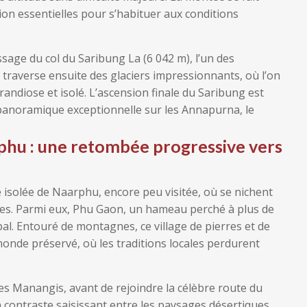
on essentielles pour s’habituer aux conditions
sage du col du Saribung La (6 042 m), l’un des
 traverse ensuite des glaciers impressionnants, où l’on
andiose et isolé. L’ascension finale du Saribung est
 panoramique exceptionnelle sur les Annapurna, le
rphu : une retombée progressive vers
ée isolée de Naarphu, encore peu visitée, où se nichent
ines. Parmi eux, Phu Gaon, un hameau perché à plus de
pal. Entouré de montagnes, ce village de pierres et de
de préservé, où les traditions locales perdurent
 des Manangis, avant de rejoindre la célèbre route du
 contraste saisissant entre les paysages désertiques