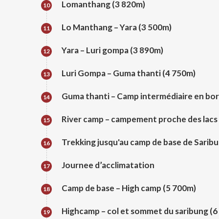
Lomanthang (3 820m)
10
Lo Manthang – Yara (3 500m)
11
Yara – Luri gompa (3 890m)
12
Luri Gompa – Guma thanti (4 750m)
13
Guma thanti – Camp intermédiaire en bord
14
River camp – campement proche des lacs
15
Trekking jusqu'au camp de base de Saribu
16
Journee d’acclimatation
17
Camp de base – High camp (5 700m)
18
Highcamp – col et sommet du saribung (6 
19