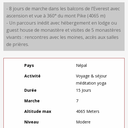
- 8 jours de marche dans les balcons de l’Everest avec
ascension et vue à 360° du mont Pike (4065 m)
- Un parcours inédit avec hébergement en lodge ou
guest house de monastère et visites de 5 monastères
vivants : rencontres avec les moines, accès aux salles
de prières.
Pays
Népal
Activité
Voyage & séjour
méditation yoga
Durée
15 Jours
Marche
7
Altitude max
4065 Meters
Niveau
Modere