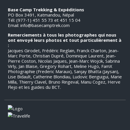
Base Camp Trekking & Expéditions
PO Box 3491, Katmandou, Népal
Tél: (977-1) 451 55 73 et 451 15 04
Email:
info@basecamptrek.com
Remerciements à tous les photographes qui nous
ont envoyé leurs photos et tout particulièrement à
:
Jacques Girodet, Frédéric Reglain, Franck Charton, Jean-
Marc Porte, Christian Dupré, Dominique Laurent, Jean-
Pierre Coston, Nicolas Jaques, Jean-Marc Wojcik, Sabrina
Virly, Jan Blaise, Gregory Rohart, Meline Hugo, FamX
Photographie (Frederic Maraux), Sanjay Bhatta (Jaysan),
Lise Bidault, Catherine Blondiau, Ludovic Benguigui, Marie
Milla, Thierry Clavel, Bruno Ringeval, Manu Cogez, Herve
Flejo et les guides du BCT.