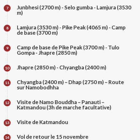
Junbhesi (2700 m) - Selo gumba - Lamjura (3530
7
m)
Lamjura (3530 m) - Pike Peak (4065 m) - Camp
8
de base (3700 m)
Camp de base de Pike Peak (3700 m) - Tulo
9
Gompa - Jhapre (2850 m)
Jhapre (2850 m) - Chyangba (2400 m)
10
Chyangba (2400 m) – Dhap (2750 m) – Route
11
sur Namobodhha
Visite de Namo Bouddha – Panauti –
12
Katmandou (3h de marche facultative)
Visite de Katmandou
13
Vol de retour le 15 novembre
14