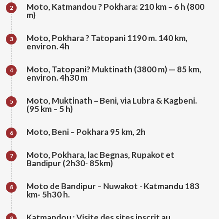
Moto, Katmandou ? Pokhara: 210 km – 6 h (800
2
m)
Moto, Pokhara ? Tatopani 1190 m. 140 km,
3
environ. 4h
Moto, Tatopani? Muktinath (3800 m) — 85 km,
4
environ. 4h30 m
Moto, Muktinath – Beni, via Lubra & Kagbeni.
5
(95 km – 5 h)
Moto, Beni – Pokhara 95 km, 2h
6
Moto, Pokhara, lac Begnas, Rupakot et
7
Bandipur (2h30- 85km)
Moto de Bandipur – Nuwakot - Katmandu 183
8
km- 5h30 h.
Katmandou : Visite des sites inscrit au
9