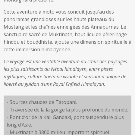
Cette aventure à moto vous conduit jusqu’au des
panoramas grandioses sur les hauts plateaux du
Mustang et les chaînes enneigées des Annapurnas. Le
sanctuaire sacré de Muktinath, haut lieu de pèlerinage
hindou et bouddhiste, ajoute une dimension spirituelle à
cette immersion himalayenne.
Ce voyage est une véritable aventure au cœur des paysages
les plus saisissants du Népal himalayen, entre pistes
mythiques, culture tibétaine vivante et sensation unique de
liberté au guidon d’une Royal Enfield Himalayan.
- Sources chaudes de Tatopani.
- Traversée de la la gorge la plus profonde du monde.
- Pont d’or de la Kali Gandaki, pont suspendu le plus
long d’Asie.
- Muktinath à 3800 m: lieu important spirituel