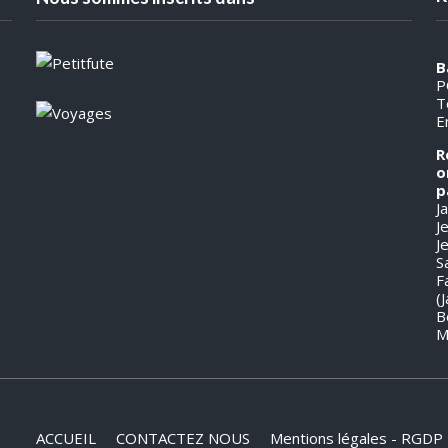
B
P
T
E
R
o
p
J
J
J
S
F
(
B
M
ACCUEIL
CONTACTEZ NOUS
Mentions légales - RGDP