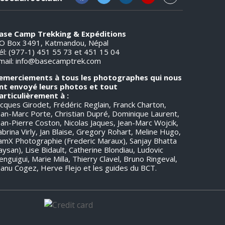
ase Camp Trekking & Expéditions
O Box 3491, Katmandou, Népal
él: (977-1) 451 55 73 et 451 15 04
mail:
info@basecamptrek.com
emerciements à tous les photographes qui nous
nt envoyé leurs photos et tout
articulièrement à :
acques Girodet, Frédéric Reglain, Franck Charton,
ean-Marc Porte, Christian Dupré, Dominique Laurent,
ean-Pierre Coston, Nicolas Jaques, Jean-Marc Wojcik,
abrina Virly, Jan Blaise, Gregory Rohart, Meline Hugo,
amX Photographie (Frederic Maraux), Sanjay Bhatta
Jaysan), Lise Bidault, Catherine Blondiau, Ludovic
enguigui, Marie Milla, Thierry Clavel, Bruno Ringeval,
anu Cogez, Herve Flejo et les guides du BCT.