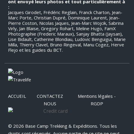
ont envoyé leurs photos et tout particulièrement à
:
Jacques Girodet, Frédéric Reglain, Franck Charton, Jean-
Marc Porte, Christian Dupré, Dominique Laurent, Jean-
Pierre Coston, Nicolas Jaques, Jean-Marc Wojcik, Sabrina
Virly, Jan Blaise, Gregory Rohart, Meline Hugo, FamX
Photographie (Frederic Maraux), Sanjay Bhatta (Jaysan),
Lise Bidault, Catherine Blondiau, Ludovic Benguigui, Marie
Milla, Thierry Clavel, Bruno Ringeval, Manu Cogez, Herve
Flejo et les guides du BCT.
ACCUEIL
CONTACTEZ
Mentions légales -
NOUS
RGDP
© 2026 Base Camp Trekking & Expéditions. Tous les
droits sont réservés. Aucune partie de ce site ne peut