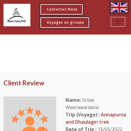
Contactez Nous
Voyages en groupe
Client Review
Name:
Srilak
Weerawardane
Trip (Voyage) :
Annapurna
and Dhaulagiri trek
Date of Trip :
15/05/2022