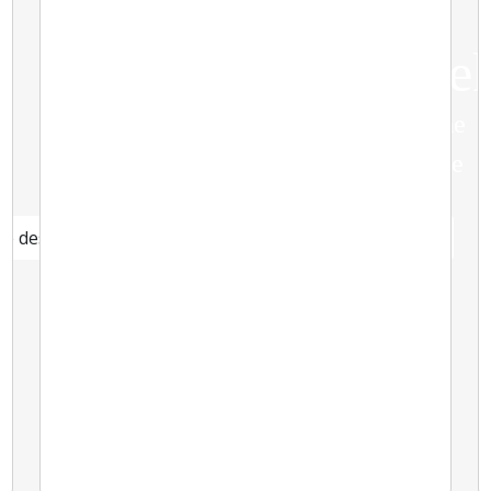
B
C
t
Ase
Amp
re
Agence de voyage Francophone
Trekking, Nature & Découverte
Népal